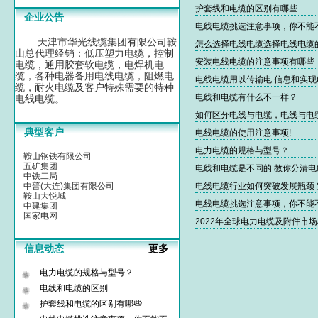
护套线和电缆的区别有哪些
企业公告
电线电缆挑选注意事项，你不能
天津市华光线缆集团有限公司鞍
怎么选择电线电缆选择电线电缆
山总代理经销：低压塑力电缆，控制
安装电线电缆的注意事项有哪些
电缆，通用胶套软电缆，电焊机电
缆，各种电器备用电线电缆，阻燃电
电线电缆用以传输电 信息和实
缆，耐火电缆及客户特殊需要的特种
电线和电缆有什么不一样？
电线电缆。
如何区分电线与电缆，电线与电
典型客户
电线电缆的使用注意事项!
电力电缆的规格与型号？
鞍山钢铁有限公司
五矿集团
电线和电缆是不同的 教你分清电
中铁二局
中普(大连)集团有限公司
电线电缆行业如何突破发展瓶颈
鞍山大悦城
电线电缆挑选注意事项，你不能
中建集团
国家电网
2022年全球电力电缆及附件市场
信息动态
更多
电力电缆的规格与型号？
电线和电缆的区别
护套线和电缆的区别有哪些