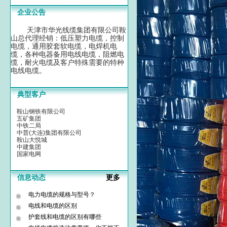
企业公告
天津市华光线缆集团有限公司鞍
山总代理经销：低压塑力电缆，控制
电缆，通用胶套软电缆，电焊机电
缆，各种电器备用电线电缆，阻燃电
缆，耐火电缆及客户特殊需要的特种
电线电缆。
典型客户
鞍山钢铁有限公司
五矿集团
中铁二局
中普(大连)集团有限公司
鞍山大悦城
中建集团
国家电网
信息动态
更多
电力电缆的规格与型号？
电线和电缆的区别
护套线和电缆的区别有哪些