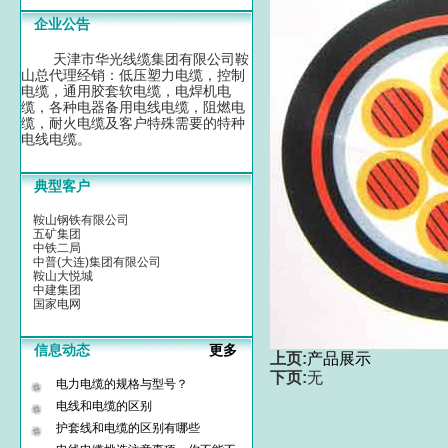
企业公告
天津市华光线缆集团有限公司鞍
山总代理经销：低压塑力电缆，控制
电缆，通用胶套软电缆，电焊机电
缆，各种电器备用电线电缆，阻燃电
缆，耐火电缆及客户特殊需要的特种
电线电缆。
典型客户
鞍山钢铁有限公司
五矿集团
中铁二局
中普(大连)集团有限公司
鞍山大悦城
中建集团
国家电网
信息动态
更多
上页:
产品展示
下页:
无
电力电缆的规格与型号？
电线和电缆的区别
护套线和电缆的区别有哪些